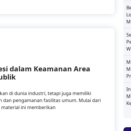
B
L
Ma
S
P
W
Me
Besi dalam Keamanan Area
M
ublik
P
I
an di dunia industri, tetapi juga memiliki
M
dan pengamanan fasilitas umum. Mulai dari
K
, material ini memberikan
bang Besi dalam Keamanan Area Terbuka dan Fasilitas Pu