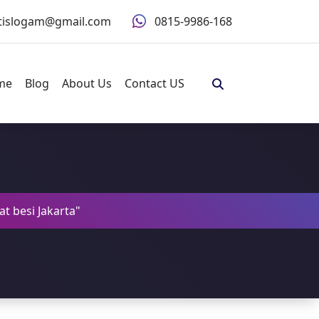
ntislogam@gmail.com
0815-9986-168
me
Blog
About Us
Contact US
at besi Jakarta"