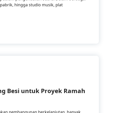
abrik, hingga studio musik, plat
aan Plat Lubang Besi untuk Proyek Akustik dan Pereda
ng Besi untuk Proyek Ramah
akan pembangunan berkelanjutan, banyak