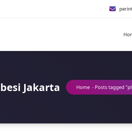
peri
Ho
 besi Jakarta
Home
-
Posts tagged "pl