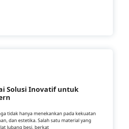
t Lubang Besi dalam Desain Furnitur Industri
i Solusi Inovatif untuk
ern
hraga tidak hanya menekankan pada kekuatan
nan, dan estetika. Salah satu material yang
at lubang besi, berkat