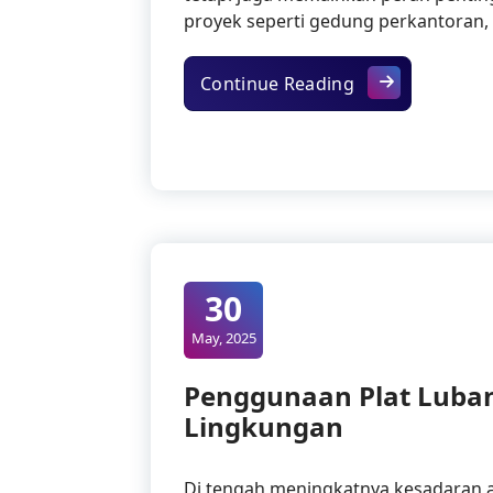
proyek seperti gedung perkantoran, p
Inovasi Penggun
Continue Reading
30
May, 2025
Penggunaan Plat Luba
Lingkungan
Di tengah meningkatnya kesadaran 