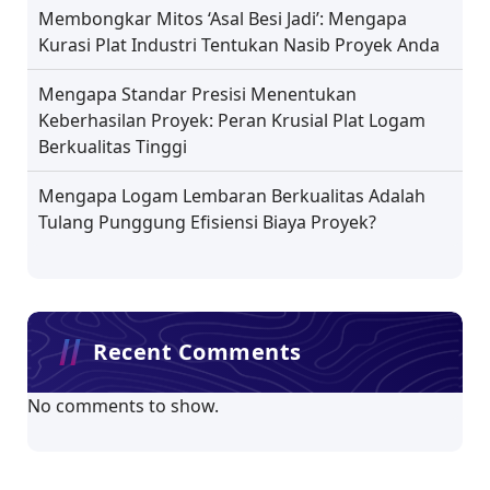
Membongkar Mitos ‘Asal Besi Jadi’: Mengapa
Kurasi Plat Industri Tentukan Nasib Proyek Anda
Mengapa Standar Presisi Menentukan
Keberhasilan Proyek: Peran Krusial Plat Logam
Berkualitas Tinggi
Mengapa Logam Lembaran Berkualitas Adalah
Tulang Punggung Efisiensi Biaya Proyek?
Recent Comments
No comments to show.