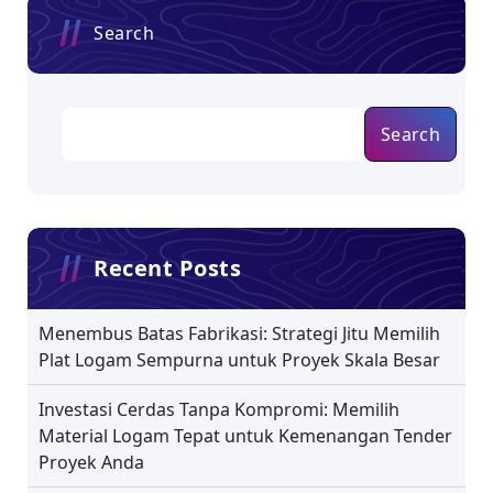
Search
Search
Recent Posts
Menembus Batas Fabrikasi: Strategi Jitu Memilih
Plat Logam Sempurna untuk Proyek Skala Besar
Investasi Cerdas Tanpa Kompromi: Memilih
Material Logam Tepat untuk Kemenangan Tender
Proyek Anda