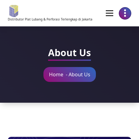
Skip
to
Content
Distributor Plat Lubang & Perforasi Terlengkap di Jakarta
About Us
Home
-
About Us