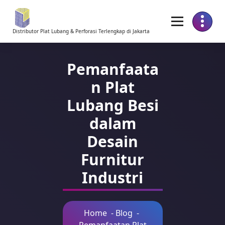
Skip
to
Content
Distributor Plat Lubang & Perforasi Terlengkap di Jakarta
Pemanfaata
n Plat
Lubang Besi
dalam
Desain
Furnitur
Industri
Home
-
Blog
-