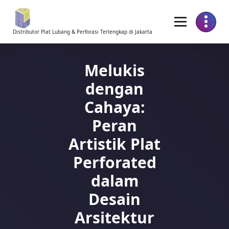
Skip
to
Content
Distributor Plat Lubang & Perforasi Terlengkap di Jakarta
Melukis
dengan
Cahaya:
Peran
Artistik Plat
Perforated
dalam
Desain
Arsitektur