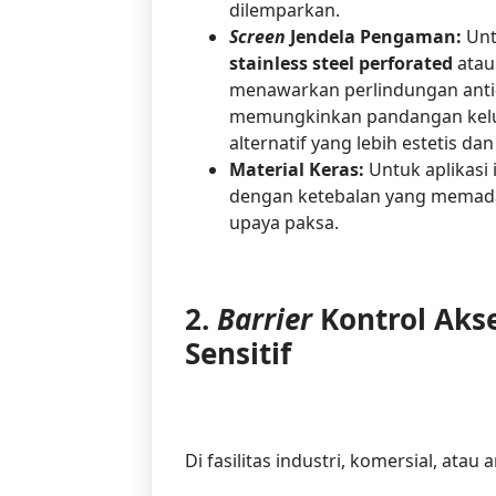
dilemparkan.
Screen
Jendela Pengaman:
Unt
stainless steel perforated
ata
menawarkan perlindungan anti-
memungkinkan pandangan kelua
alternatif yang lebih estetis d
Material Keras:
Untuk aplikasi 
dengan ketebalan yang memad
upaya paksa.
2.
Barrier
Kontrol Aks
Sensitif
Di fasilitas industri, komersial, atau 