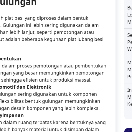
Gulungan
B
L
lah plat besi yang diproses dalam bentuk
Ma
. Gulungan ini lebih sering digunakan dalam
an lebih lanjut, seperti pemotongan atau
S
ut adalah beberapa kegunaan plat lubang besi
P
W
bentukan
Me
an dalam proses pemotongan atau pembentukan
M
ulungan yang besar memungkinkan pemotongan
P
 sehingga efisien untuk produksi massal.
omotif dan Elektronik
I
 gulungan sering digunakan untuk komponen
M
. Fleksibilitas bentuk gulungan memungkinkan
K
ngan desain komponen yang lebih kompleks.
nyimpanan
n dalam ruang terbatas karena bentuknya yang
lebih banyak material untuk disimpan dalam