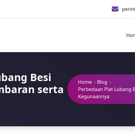
peri
Ho
ubang Besi
Home
-
Blog
-
mbaran serta
Perbedaan Plat Lubang 
Kegunaannya