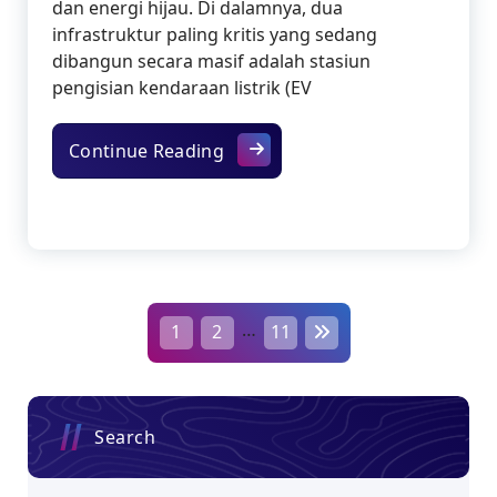
dan energi hijau. Di dalamnya, dua
infrastruktur paling kritis yang sedang
dibangun secara masif adalah stasiun
pengisian kendaraan listrik (EV
Membangun Masa Depan Digital:
Continue Reading
P
…
1
2
11
o
s
Search
t