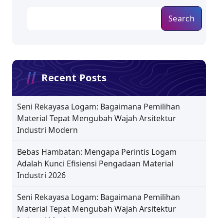
s
Search
p
a
g
Recent Posts
i
n
Seni Rekayasa Logam: Bagaimana Pemilihan
Material Tepat Mengubah Wajah Arsitektur
a
Industri Modern
t
Bebas Hambatan: Mengapa Perintis Logam
i
Adalah Kunci Efisiensi Pengadaan Material
Industri 2026
o
n
Seni Rekayasa Logam: Bagaimana Pemilihan
Material Tepat Mengubah Wajah Arsitektur