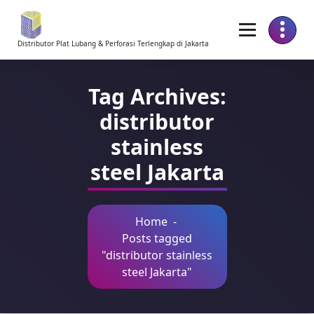
Skip
to
Content
Distributor Plat Lubang & Perforasi Terlengkap di Jakarta
Tag Archives:
distributor
stainless
steel Jakarta
Home
-
Posts tagged
"distributor stainless
steel Jakarta"