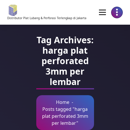
Skip
to
Content
Distributor Plat Lubang & Perforasi Terlengkap di Jakarta
Tag Archives:
harga plat
perforated
3mm per
lembar
Home
-
Posts tagged "harga
plat perforated 3mm
per lembar"